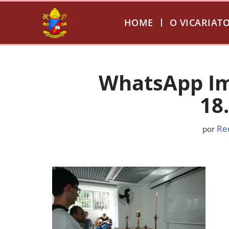
HOME
O VICARIAT
Pular
para
o
conteúdo
WhatsApp Im
18
Re
por