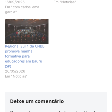
16/09/2025
Em "Notícias"
Em "com carlos lema
garcia"
Regional Sul 1 da CNBB
promove manhã
formativa para
educadores em Bauru
(SP)
26/05/2026
Em "Notícias"
Deixe um comentário