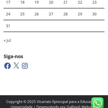
17
18
19
20
21
22
23
24
25
26
27
28
29
30
31
« jul
Siga-nos
Copyright © 2025 Vicariato Episcopal para a Educação e a
Universidade | Desenvolvido por Gallipoli Websites.