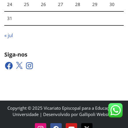
24
25
26
27
28
29
30
31
« jul
Siga-nos
Copyright © 2025 Vicariato Episcopal para a Educação e a
Universidade | Desenvolvido por Gallipoli Websites.