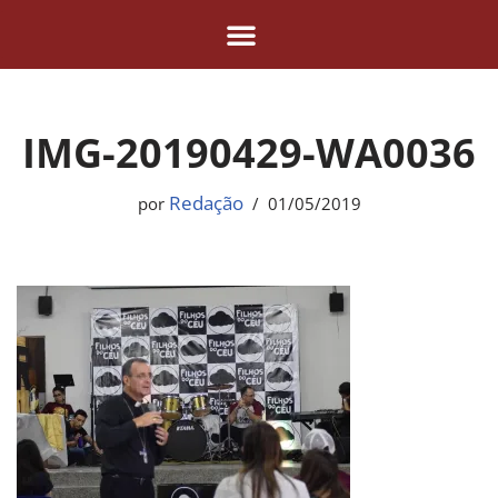
Pular
para
o
IMG-20190429-WA0036
conteúdo
Redação
por
01/05/2019