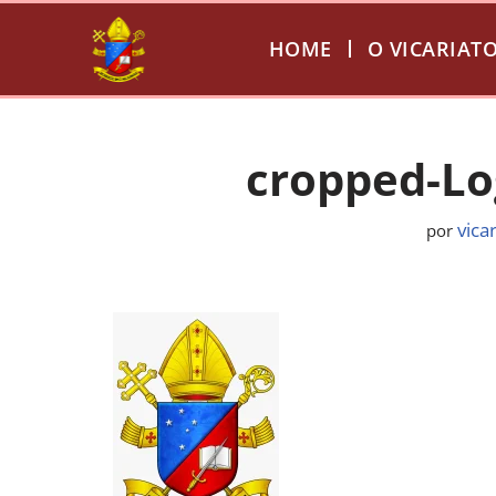
HOME
O VICARIAT
Pular
para
o
conteúdo
cropped-Lo
vica
por