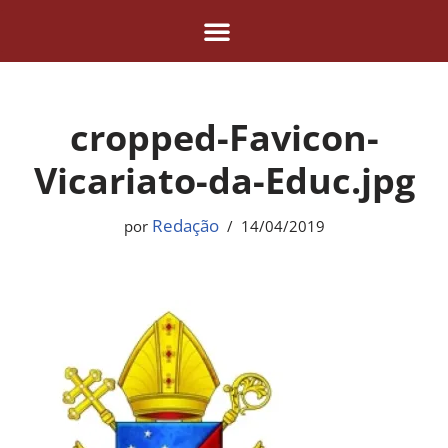
Pular
para
o
cropped-Favicon-
conteúdo
Vicariato-da-Educ.jpg
Redação
por
14/04/2019