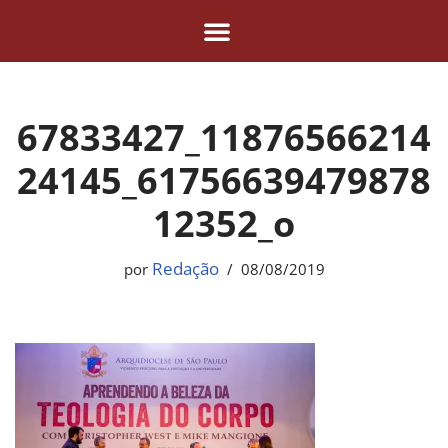
Pular
para
o
67833427_11876566214
conteúdo
24145_61756639479878
12352_o
Redação
por
08/08/2019