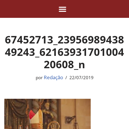
Pular
para
o
67452713_23956989438
conteúdo
49243_62163931701004
20608_n
Redação
por
22/07/2019