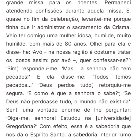
grande missa para os doentes. Permaneci
atendendo confissões durante aquela missa. E,
quase no fim da celebração, levantei-me porque
tinha que ir administrar o sacramento da Crisma.
Veio ter comigo uma mulher idosa, humilde, muito
humilde, com mais de 80 anos. Olhei para ela e
disse-lhe: ‘Avó – na nossa região é costume tratar
os idosos assim: por avó –, quer confessar-se?’;
‘Sim’, respondeu-me. ‘Mas… a senhora não tem
pecados!’ E ela disse-me: ‘Todos temos
pecados…’ ‘Deus perdoa tudo’, retorquiu-me
segura. ‘E como é que a senhora o sabe?’; ‘Se
Deus não perdoasse tudo, o mundo não existiria’.
Senti uma vontade enorme de lhe perguntar:
‘Diga-me, senhora! Estudou na [universidade]
Gregoriana?’ Com efeito, essa é a sabedoria que
nos dá o Espírito Santo: a sabedoria interior rumo