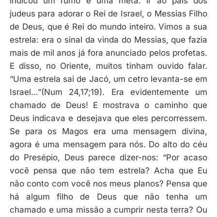
indicou um rumo e uma meta: ir ao país dos
judeus para adorar o Rei de Israel, o Messias Filho
de Deus, que é Rei do mundo inteiro. Vimos a sua
estrela: era o sinal da vinda do Messias, que fazia
mais de mil anos já fora anunciado pelos profetas.
E disso, no Oriente, muitos tinham ouvido falar.
“Uma estrela sai de Jacó, um cetro levanta-se em
Israel…”(Num 24,17;19). Era evidentemente um
chamado de Deus! E mostrava o caminho que
Deus indicava e desejava que eles percorressem.
Se para os Magos era uma mensagem divina,
agora é uma mensagem para nós. Do alto do céu
do Presépio, Deus parece dizer-nos: “Por acaso
você pensa que não tem estrela? Acha que Eu
não conto com você nos meus planos? Pensa que
há algum filho de Deus que não tenha um
chamado e uma missão a cumprir nesta terra? Ou