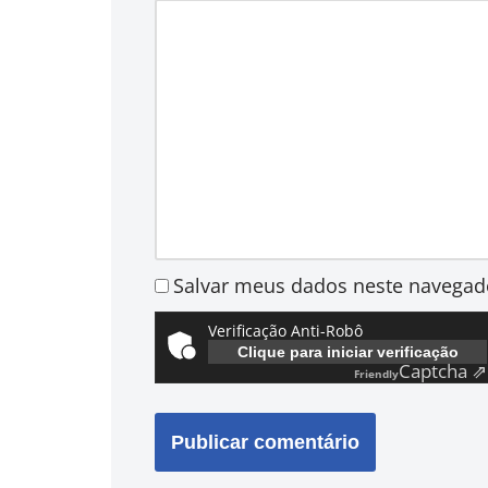
Salvar meus dados neste navegad
Verificação Anti-Robô
Clique para iniciar verificação
Captcha ⇗
Friendly