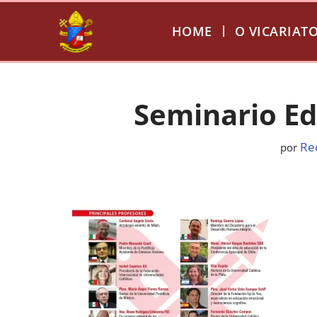
HOME
O VICARIAT
Pular
para
o
conteúdo
Seminario Ed
Re
por