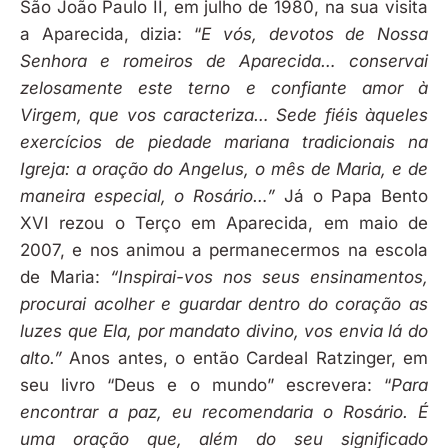
São João Paulo II, em julho de 1980, na sua visita
a Aparecida, dizia: “
E vós, devotos de Nossa
Senhora e romeiros de Aparecida… conservai
zelosamente este terno e confiante amor à
Virgem, que vos caracteriza… Sede fiéis àqueles
exercícios de piedade mariana tradicionais na
Igreja: a oração do Angelus, o mês de Maria, e de
maneira especial, o Rosário…”
Já o Papa Bento
XVI rezou o Terço em Aparecida, em maio de
2007, e nos animou a permanecermos na escola
de Maria:
“Inspirai-vos nos seus ensinamentos,
procurai acolher e guardar dentro do coração as
luzes que Ela, por mandato divino, vos envia lá do
alto.”
Anos antes, o então Cardeal Ratzinger, em
seu livro “Deus e o mundo” escrevera: “
Para
encontrar a paz, eu recomendaria o Rosário. É
uma oração que, além do seu significado