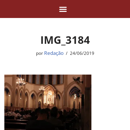
Pular
para
o
IMG_3184
conteúdo
Redação
por
24/06/2019