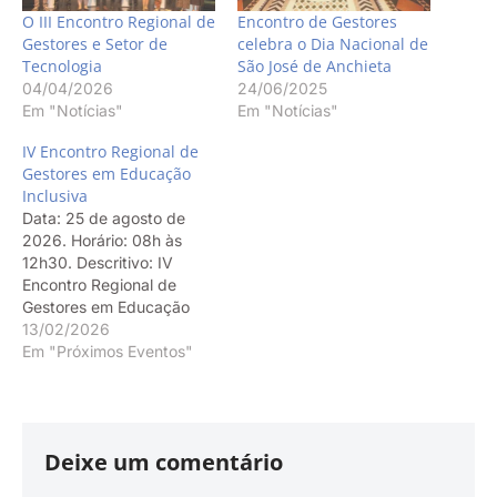
O III Encontro Regional de
Encontro de Gestores
Gestores e Setor de
celebra o Dia Nacional de
Tecnologia
São José de Anchieta
04/04/2026
24/06/2025
Em "Notícias"
Em "Notícias"
IV Encontro Regional de
Gestores em Educação
Inclusiva
Data: 25 de agosto de
2026. Horário: 08h às
12h30. Descritivo: IV
Encontro Regional de
Gestores em Educação
Inclusiva. Local: Colégio
13/02/2026
Marista Arquidiocesano.
Em "Próximos Eventos"
Público-alvo: Exclusivo
para Gestores e Setor de
Educação Inclusiva.
Deixe um comentário