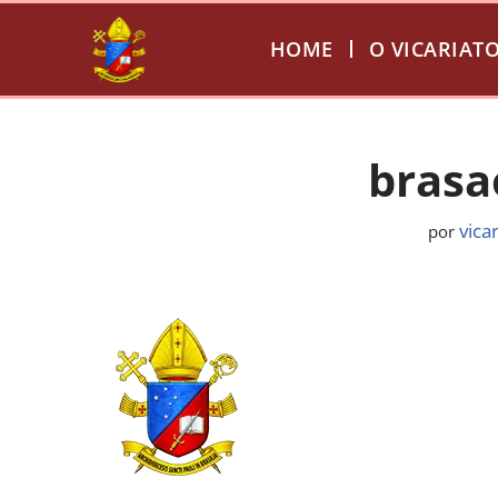
HOME
O VICARIAT
Pular
para
o
conteúdo
brasa
vica
por