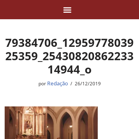
Pular
para
o
79384706_12959778039
conteúdo
25359_25430820862233
14944_o
Redação
por
26/12/2019