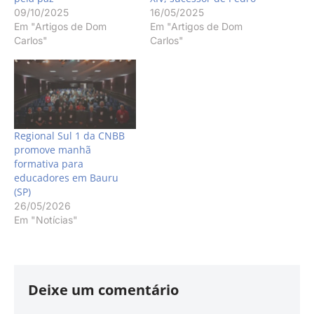
09/10/2025
16/05/2025
Em "Artigos de Dom
Em "Artigos de Dom
Carlos"
Carlos"
Regional Sul 1 da CNBB
promove manhã
formativa para
educadores em Bauru
(SP)
26/05/2026
Em "Notícias"
Deixe um comentário