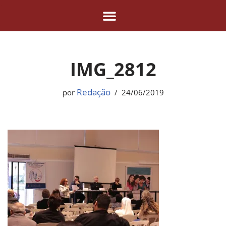
Pular
para
o
IMG_2812
conteúdo
Redação
por
24/06/2019