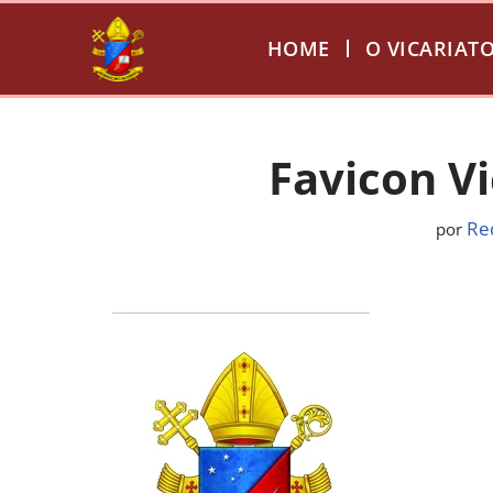
HOME
O VICARIAT
Pular
para
o
conteúdo
Favicon Vi
Re
por