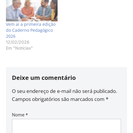
e Pastoralistas Link de
inscrição:
https://app.ciaticket.com.br/event
amor-aos-pobres-a-
Vem aí a primeira edição
moradia-um-estudo-para-
do Caderno Pedagógico
uma-igreja-em-saida-
2026
pastoral-universitaria-do-
12/02/2026
regional-sul-1-09-02-
Em "Notícias"
2026-1590
Deixe um comentário
O seu endereço de e-mail não será publicado.
Campos obrigatórios são marcados com
*
Nome
*