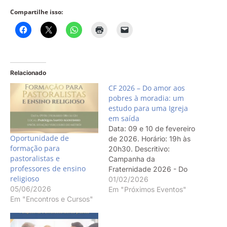
Compartilhe isso:
Relacionado
CF 2026 – Do amor aos
pobres à moradia: um
estudo para uma Igreja
em saída
Data: 09 e 10 de fevereiro
Oportunidade de
de 2026. Horário: 19h às
formação para
20h30. Descritivo:
pastoralistas e
Campanha da
professores de ensino
Fraternidade 2026 - Do
religioso
amor aos pobres à
01/02/2026
05/06/2026
moradia: um estudo para
Em "Próximos Eventos"
Em "Encontros e Cursos"
uma Igreja em saída.
Modalidade: Online.
Público-alvo: Educadores