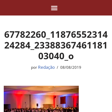
Pular
para
o
67782260_11876552314
conteúdo
24284_23388367461181
03040_o
Redação
por
08/08/2019