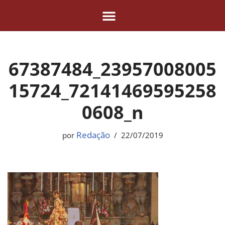
Pular
para
o
67387484_23957008005
conteúdo
15724_72141469595258
0608_n
Redação
por
22/07/2019