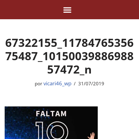
Pular
para
o
67322155_11784765356
conteúdo
75487_10150039886988
57472_n
vicari46_wp
por
31/07/2019