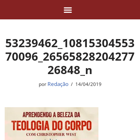
Pular
para
o
53239462_10815304553
conteúdo
70096_26565828204277
26848_n
Redação
por
14/04/2019