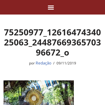
Pular
para
o
75250977_12616474340
conteúdo
25063_24487669365703
96672_o
Redação
por
09/11/2019