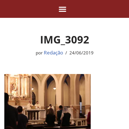
Pular
para
o
IMG_3092
conteúdo
Redação
por
24/06/2019